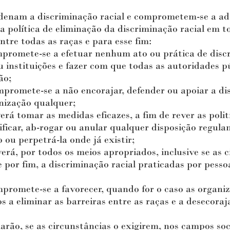
nam a discriminação racial e comprometem-se a adot
 política de eliminação da discriminação racial em t
re todas as raças e para esse fim:
omete-se a efetuar nenhum ato ou prática de discri
 instituições e fazer com que todas as autoridades pú
ão;
mete-se a não encorajar, defender ou apoiar a disc
nização qualquer;
 tomar as medidas eficazes, a fim de rever as polit
dificar, ab-rogar ou anular qualquer disposição regu
 ou perpetrá-la onde já existir;
 por todos os meios apropriados, inclusive se as ci
 e por fim, a discriminação racial praticadas por pess
mete-se a favorecer, quando for o caso as organiz
os a eliminar as barreiras entre as raças e a desecoraj
o, se as circunstâncias o exigirem, nos campos soci