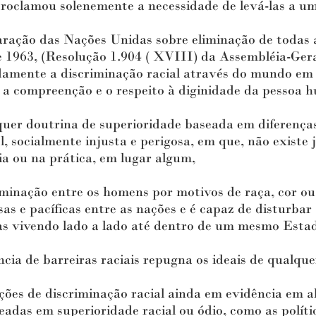
roclamou solenemente a necessidade de levá-las a um 
ção das Nações Unidas sobre eliminação de todas a
 1963, (Resolução 1.904 ( XVIII) da Assembléia-Gera
damente a discriminação racial através do mundo em 
 a compreenção e o respeito à diginidade da pessoa 
 doutrina de superioridade baseada em diferenças r
 socialmente injusta e perigosa, em que, não existe j
ia ou na prática, em lugar algum,
nação entre os homens por motivos de raça, cor ou
as e pacíficas entre as nações e é capaz de disturbar
as vivendo lado a lado até dentro de um mesmo Esta
a de barreiras raciais repugna os ideais de qualqu
s de discriminação racial ainda em evidência em a
eadas em superioridade racial ou ódio, como as políti