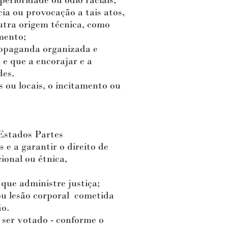
erioridade ou ódio raciais,
ia ou provocação a tais atos,
utra origem técnica, como
mento;
ropaganda organizada e
 e que a encorajar e a
des.
 ou locais, o incitamento ou
Estados Partes
 e a garantir o direito de
ional ou étnica,
que administre justiça;
ou lesão corporal cometida
ão.
e ser votado - conforme o