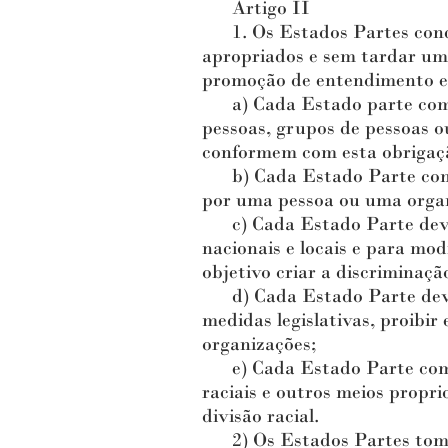
Artigo II
1. Os Estados Partes conde
apropriados e sem tardar uma
promoção de entendimento ent
a) Cada Estado parte compr
pessoas, grupos de pessoas ou
conformem com esta obrigaç
b) Cada Estado Parte compro
por uma pessoa ou uma orga
c) Cada Estado Parte deverá
nacionais e locais e para mo
objetivo criar a discriminação
d) Cada Estado Parte deverá,
medidas legislativas, proibir
organizações;
e) Cada Estado Parte compro
raciais e outros meios propri
divisão racial.
2) Os Estados Partes tomarã