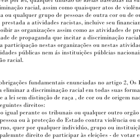
s por lei, qualquer difusão de idéias baseadas na sup
iminação racial, assim como quaisquer atos de violênc
ça ou qualquer grupo de pessoas de outra cor ou de o
prestada a atividades racistas, incluive seu financia
oibir as organizações assim como as atividades de p
dade de propaganda que incitar a discriminação racial
i a participação nestas organizações ou nestas ativida
ades públicas nem ás instituições públcias nacionais
o racial.
igações fundamentais enunciadas no artigo 2, Os 
eliminar a discriminação racial em todas suas formas
a lei sem distinção de raça , de cor ou de origem nac
guintes direitos:
igual perante os tribunais ou qualquer outro orgão 
essoa ou à proteção do Estado contra violência ou 
rno, quer por qualquer individúo, grupo ou instituiç
alemnte direito de participar às eleições - de votar 