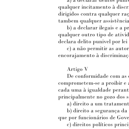
a) a declarar delitos punívei
qualquer incitamento à discr
dirigidos contra qualquer ra
tambem qualquer assistência 
b) a declarar ilegais e a pr
qualquer outro tipo de ativi
declara delito punivel por le
c) a não permitir as autorid
encorajamento à discriminaçã
Artigo V
De conformidade com as obr
comprometem-se a proibir e a 
cada uma à igualdade perante 
principalmente no gozo dos se
a) direito a um tratamento 
b) direito a segurança da p
que por funcionários de Gove
c) direitos políticos princip