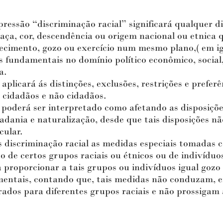
são “discriminação racial” significará qualquer dis
aça, cor, descendência ou origem nacional ou etnica q
hecimento, gozo ou exercício num mesmo plano,( em i
s fundamentais no domínio político econômico, social
a.
icará ás distinções, exclusões, restrições e preferê
 cidadãos e não cidadãos.
erá ser interpretado como afetando as disposições
dadania e naturalização, desde que tais disposições n
cular.
iscriminação racial as medidas especiais tomadas c
 de certos grupos raciais ou étnicos ou de indivídu
 proporcionar a tais grupos ou indivíduos igual gozo 
entais, contando que, tais medidas não conduzam, e
ados para diferentes grupos raciais e não prossigam