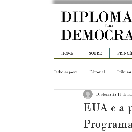
HOME
SOBRE
PRINCÍ
Todos os posts
Editorial
Tribuna
Diplomacia
11 de ma
EUA e a p
Programa