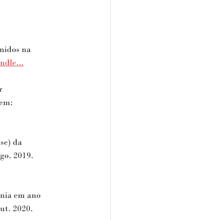
nidos na 
dle...​
r 
 em: 
se) da 
go. 2019. 
nia em ano 
ut. 2020. 