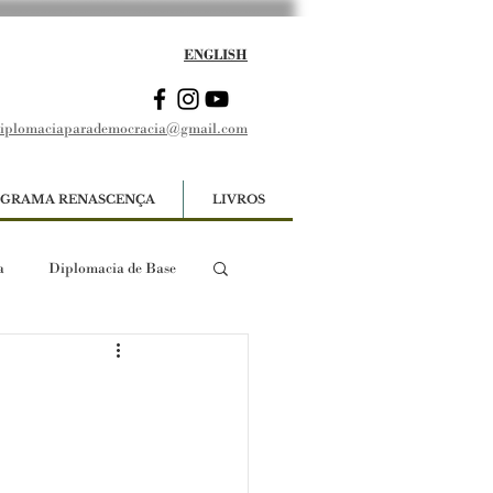
ENGLISH
iplomaciaparademocracia@gmail.com
GRAMA RENASCENÇA
LIVROS
a
Diplomacia de Base
|