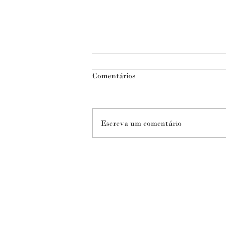
Comentários
Escreva um comentário
A luta internacionalista da
juventude do Levante Popular
| Diplomacia de Base