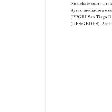
No debate sobre a re
Ayres, mediadora e c
(PPGRI San Tiago D
(UFS/GEDES). Assist