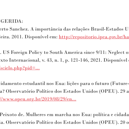
UGERIDA:
to Sanchez. A importância das relações Brasil-Estados U
leira. 2011. Disponível em: 
http://repositorio.ipea.gov.br/han
US Foreign Policy to South America since 9/11: Neglect o
xto Internacional, v. 43, n. 1, p. 121-146, 2021. Disponível
/scielo.php?pid=...
amento estudantil nos Eua: lições para o futuro (Future-
ra? Observatório Político dos Estados Unidos (OPEU). 29 a
//www.opeu.org.br/2019/08/29/en...​
xoto de. Mulheres em marcha nos Eua: política e cidada
ia. Observatório Político dos Estados Unidos (OPEU). 20 o