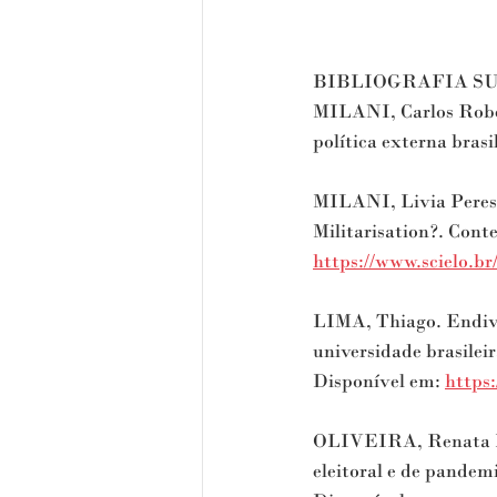
BIBLIOGRAFIA S
MILANI, Carlos Rober
política externa brasi
MILANI, Livia Peres. 
Militarisation?. Conte
https://www.scielo.br
LIMA, Thiago. Endivid
universidade brasilei
Disponível em: 
https:
OLIVEIRA, Renata Pei
eleitoral e de pandem