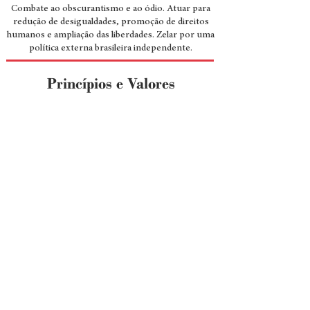
Combate ao obscurantismo e ao ódio. Atuar para
redução de desigualdades, promoção de direitos
humanos e ampliação das liberdades. Zelar por uma
política externa brasileira independente.
Princípios e Valores
Carta
da Terra
Declaração Universal dos Direitos
Humanos
Constituição de 1988
Encíclica
Laudato Si´
Oeconomicae et pecuniariae quaestiones