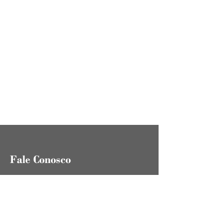
Carta da Organização das Nações Unidas
Pacto Internacional de Direitos Civis
e Políticos
Pacto Internacional de Direitos
Econômicos, Sociais e Culturais
Demais
Documentos
Fale Conosco