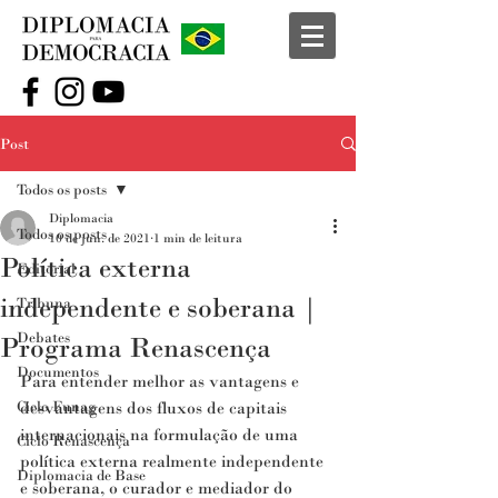
Post
Todos os posts
Diplomacia
Todos os posts
10 de jun. de 2021
1 min de leitura
Política externa
Editorial
independente e soberana |
Tribuna
Debates
Programa Renascença
Documentos
Para entender melhor as vantagens e 
Ciclo Funag
desvantagens dos fluxos de capitais 
internacionais na formulação de uma 
Ciclo Renascença
política externa realmente independente 
Diplomacia de Base
e soberana, o curador e mediador do 