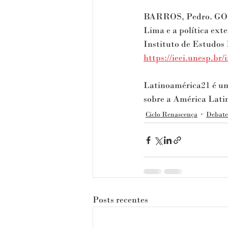
BARROS, Pedro. GONÇ
Lima e a política ext
Instituto de Estudos 
https://ieei.unesp.br/
Latinoamérica21 é um 
sobre a América Latin
Ciclo Renascença
Debate
Posts recentes