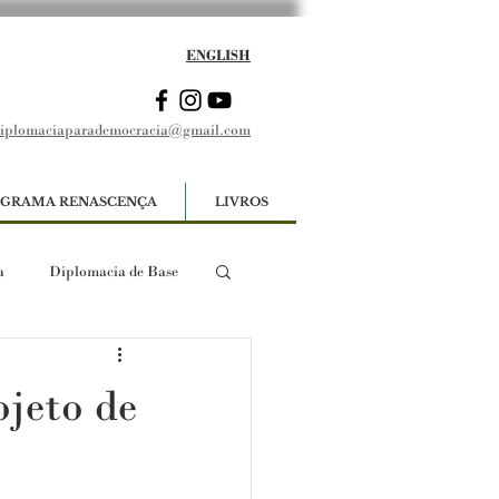
ENGLISH
iplomaciaparademocracia@gmail.com
GRAMA RENASCENÇA
LIVROS
a
Diplomacia de Base
ojeto de