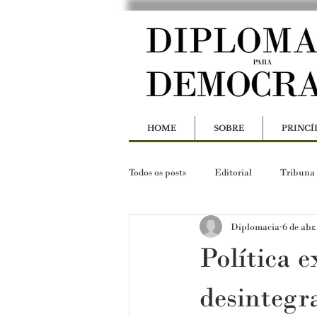
HOME
SOBRE
PRINCÍ
Todos os posts
Editorial
Tribuna
Diplomacia
6 de abr
Política e
desintegr