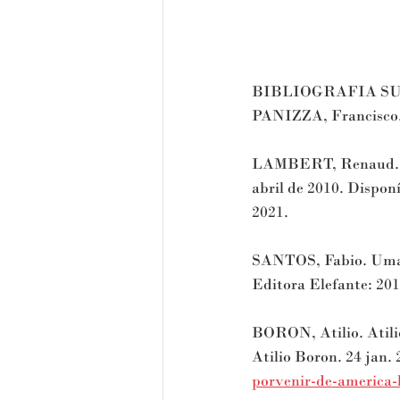
BIBLIOGRAFIA S
PANIZZA, Francisco. 
LAMBERT, Renaud. A 
abril de 2010. Disponí
2021. 
SANTOS, Fabio. Uma h
Editora Elefante: 201
BORON, Atilio. Atilio
Atilio Boron. 24 jan.
porvenir-de-america-l