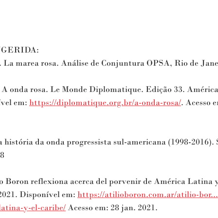
UGERIDA:
La marea rosa. Análise de Conjuntura OPSA, Rio de Janeir
onda rosa. Le Monde Diplomatique. Edição 33. América d
vel em: 
https://diplomatique.org.br/a-onda-rosa/
​. Acesso e
istória da onda progressista sul-americana (1998-2016). S
8 
 Boron reflexiona acerca del porvenir de América Latina y 
 2021. Disponível em: 
https://atilioboron.com.ar/atilio-bor...
atina-y-el-caribe/
 Acesso em: 28 jan. 2021. 