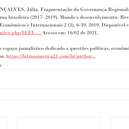
ALVES, Júlia. Fragmentação da Governança Regional: 
erna brasileira (2017- 2019). Mundo e desenvolvimento. Rev
Econômicos e Internacionais 2 (3), 6-39, 2019. Disponível e
index.php/IEEI_...​ 
Acesso em: 16/02 de 2021.
espaço jornalístico dedicado a questões políticas, econômic
a. 
https://latinoamerica21.com/br/author...
s