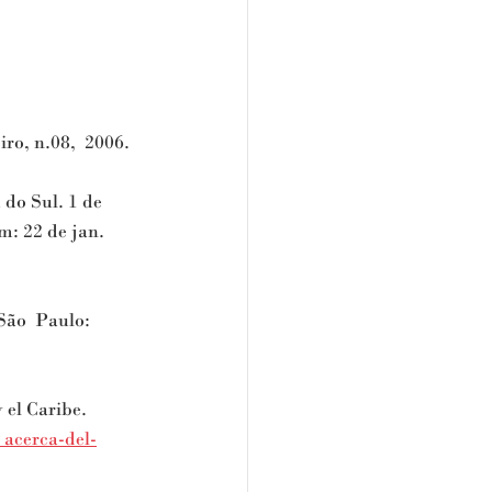
o, n.08,  2006. 
o Sul. 1 de  
m: 22 de jan.  
ão  Paulo: 
el Caribe.  
​ acerca-del-