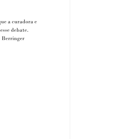
que a curadora e 
sse debate. 
 Berringer 