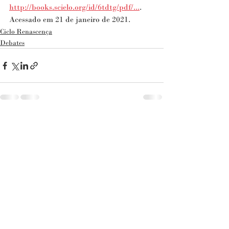
http://books.scielo.org/id/6tdtg/pdf/...​
. 
Acessado em 21 de janeiro de 2021.
Ciclo Renascença
Debates
Posts recentes
Ver tudo