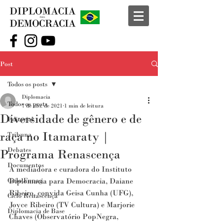
Post
Todos os posts
Diplomacia
Todos os posts
7 de abr. de 2021
1 min de leitura
Diversidade de gênero e de
Editorial
raça no Itamaraty |
Tribuna
Debates
Programa Renascença
Documentos
A mediadora e curadora do Instituto 
Ciclo Funag
Diplomacia para Democracia, Daiane 
Ribeiro, convida Geisa Cunha (UFG), 
Ciclo Renascença
Joyce Ribeiro (TV Cultura) e Marjorie 
Diplomacia de Base
Chaves (Observatório PopNegra, 