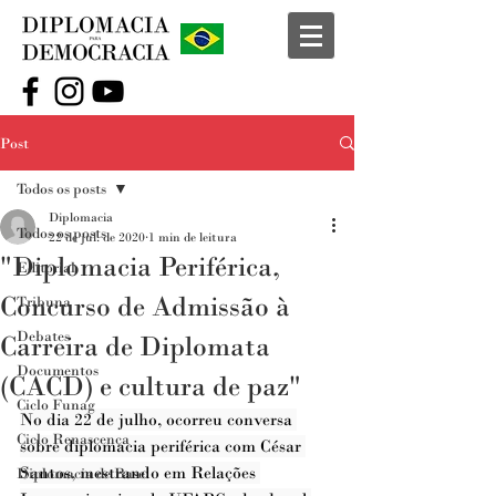
Post
Todos os posts
Diplomacia
Todos os posts
22 de jul. de 2020
1 min de leitura
"Diplomacia Periférica,
Editorial
Concurso de Admissão à
Tribuna
Debates
Carreira de Diplomata
Documentos
(CACD) e cultura de paz"
Ciclo Funag
No dia 22 de julho, ocorreu conversa 
Ciclo Renascença
sobre diplomacia periférica com César 
Santos, mestrando em Relações 
Diplomacia de Base