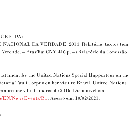
UGERIDA:
ACIONAL DA VERDADE. 2014  Relatório: textos temát
Verdade. – Brasília: CNV. 416 p. – (Relatório da Comissão
ement by the United Nations Special Rapporteur on the 
ictoria Tauli Corpuz on her visit to Brazil. United Natio
mmissioner. 17 de março de 2016. Disponível em: 
g/EN/NewsEvents/P...
. Acesso em: 10/02/2021.
s