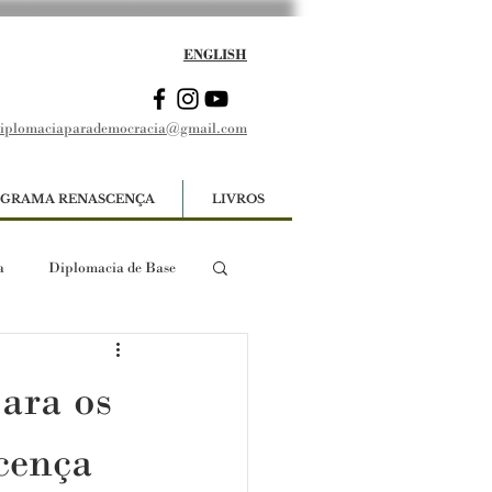
ENGLISH
iplomaciaparademocracia@gmail.com
GRAMA RENASCENÇA
LIVROS
a
Diplomacia de Base
ara os
cença