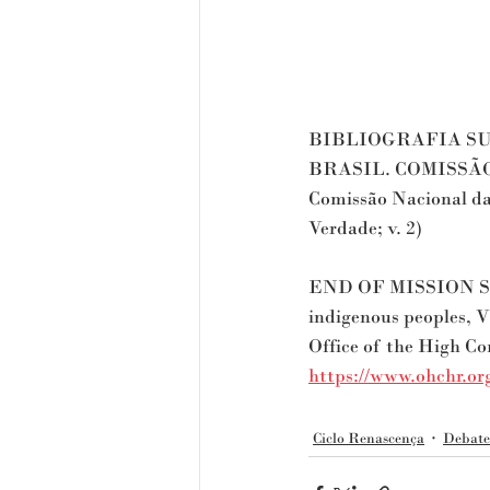
BIBLIOGRAFIA S
BRASIL. COMISSÃO N
Comissão Nacional da 
Verdade; v. 2)
END OF MISSION Stat
indigenous peoples, V
Office of the High Co
https://www.ohchr.or
Ciclo Renascença
Debate