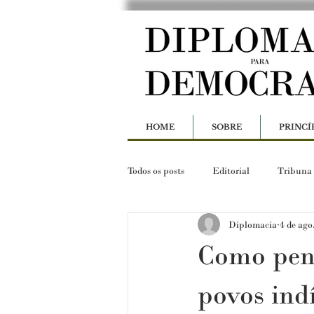
HOME
SOBRE
PRINCÍ
Todos os posts
Editorial
Tribuna
Diplomacia
4 de ago
Como pens
povos ind