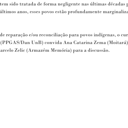
tem sido tratada de forma negligente nas últimas décadas p
últimos anos, esses povos estão profundamente marginaliza
 de reparação e/ou reconciliação para povos indígenas, o cur
z (PPGAS/Dan UnB) convida Ana Catarina Zema (Moitará),
rcelo Zelic (Armazém Memória) para a discussão.