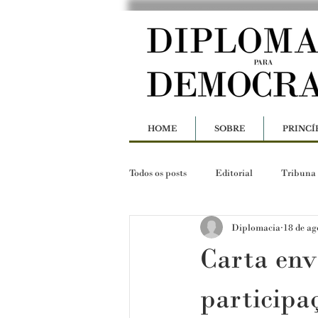
HOME
SOBRE
PRINCÍ
Todos os posts
Editorial
Tribuna
Diplomacia
18 de ag
Carta env
particip