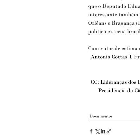
que o Deputado Edua
interessante também p
Orléans e Bragança
 (
política externa brasil
Com votos de estima 
  Antonio Cottas J. Fr
CC: Lideranças dos P
       Presidência da 
Documentos