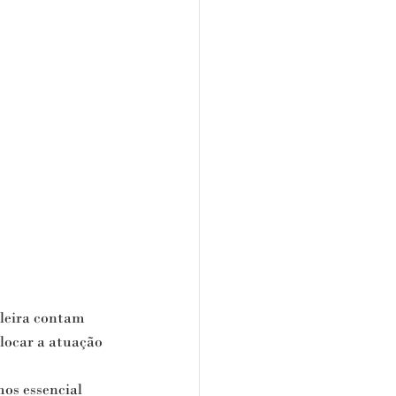
ileira contam 
locar a atuação 
os essencial 