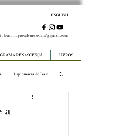
ENGLISH
iplomaciaparademocracia@gmail.com
GRAMA RENASCENÇA
LIVROS
a
Diplomacia de Base
e a