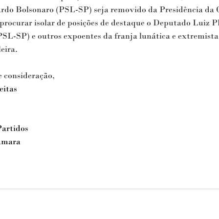
rdo Bolsonaro (PSL-SP) seja removido da Presidência da
rocurar isolar de posições de destaque o Deputado 
Luiz Ph
PSL-SP) e outros expoentes da franja lunática e extremist
eira. 
e consideração,
eitas
artidos 
Câmara 