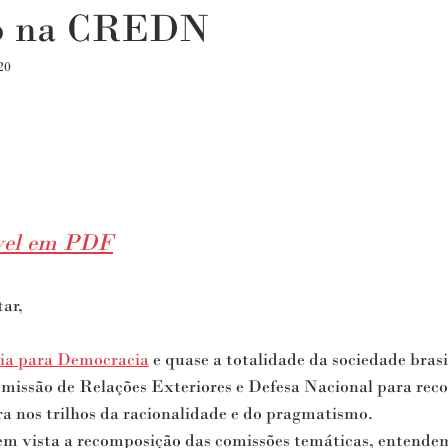
ro na CREDN
20
ível em PDF
ar,
ia para Democracia
 e quase a totalidade da sociedade bras
missão de Relações Exteriores e Defesa Nacional para reco
ira nos trilhos da racionalidade e do pragmatismo.
em vista a recomposição das comissões temáticas, entendem