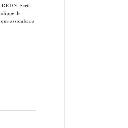
 CREDN. Seria 
ilippe de 
a que assombra a 