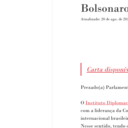
Bolsona
Atualizado:
20 de ago. de 20
Carta dispon
Prezado(a) Parlament
O 
Instituto Diplomac
com a liderança da Co
internacional brasile
Nesse sentido, tendo 